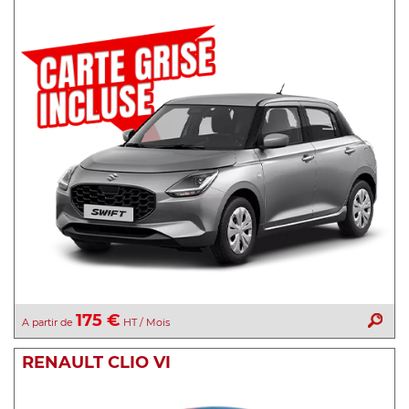
175 €
A partir de
HT / Mois
RENAULT CLIO VI