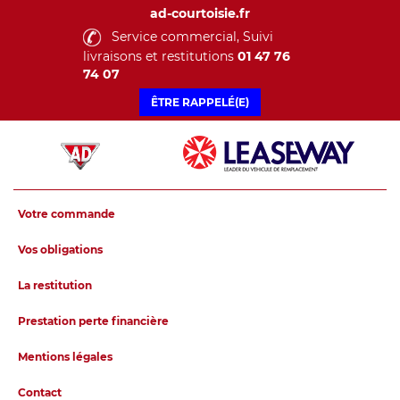
ad-courtoisie.fr
Service commercial, Suivi
livraisons et restitutions
01 47 76
74 07
ÊTRE RAPPELÉ(E)
Votre commande
Vos obligations
La restitution
Prestation perte financière
Mentions légales
Contact