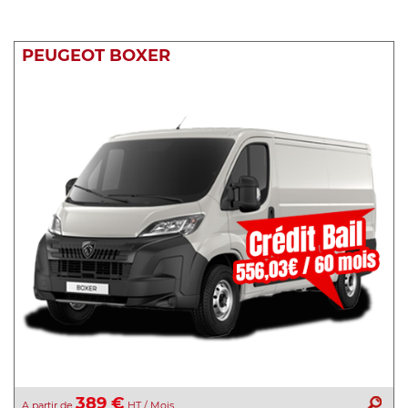
PEUGEOT BOXER
389 €
A partir de
HT / Mois