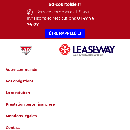
ad-courtoisie.fr
Service commercial, Suivi
livraisons et restitutions
01 47 76
74 07
ÊTRE RAPPELÉ(E)
Votre commande
Vos obligations
La restitution
Prestation perte financière
Mentions légales
Contact